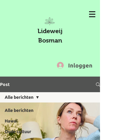
Lideweij
Bosman
Inloggen
Post
Alle berichten
Alle berichten
Hawaï
Oude cultuur