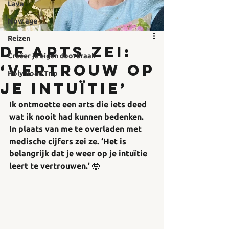
Lava
Now age
Reizen
De arts zei:
Creëer je eigen doorbraak
‘Vertrouw op
Holy Road Trip
je intuïtie’
Ik ontmoette een arts die iets deed 
wat ik nooit had kunnen bedenken. 
In plaats van me te overladen met 
medische cijfers zei ze. ‘Het is 
belangrijk dat je weer op je intuïtie 
leert te vertrouwen.’ 🤯