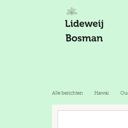
Lideweij
Bosman
Alle berichten
Hawaï
Oud
Holy Road Trip