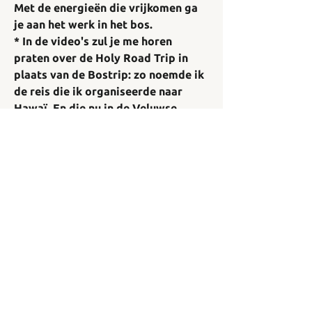
Met de energieën die vrijkomen ga 
je aan het werk in het bos. 
* In de video's zul je me horen 
praten over de Holy Road Trip in 
plaats van de Bostrip: zo noemde ik 
de reis die ik organiseerde naar 
Hawaï. En die nu in de Veluwse 
bossen plaatsvindt. 
Over
Welkom bij de groep! Contacteer
andere leden, ontvang updates en
deel media.
leden
0
san81686
Volgen
0
48
san81686
Lideweij Bosman
Volgen
Alle (2) leden bekijken