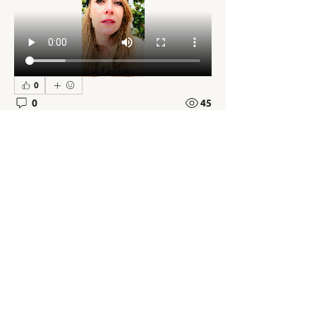
0
0
45
Lideweij Bosman
Over
6 februari 2021
Welkom bij de groep! Contacteer
Route 2 - Het bosritueel
andere leden, ontvang updates en
deel media.
Aloha! Je duikt nu echt de bossen in 
voor een magische reis. Tijdens deze 
leden
trip leer je contact te maken met je 
aumakua’s
, je hogere zelf en 
san81686
Volgen
san81686
ondersteunende energieën, die door 
Lideweij Bosman
Volgen
de Hawaïanen ook wel onze 
Alle (2) leden bekijken