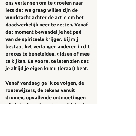
ons verlangen om te groeien naar 
iets dat we graag willen zijn de 
vuurkracht achter de actie om het 
daadwerkelijk neer te zetten. Vanaf 
dat moment bewandel je het pad 
van de spirituele krijger. Bij mij 
bestaat het verlangen anderen in dit 
proces te begeleiden, gidsen of mee 
te kijken. En vooral te laten zien dat 
je altijd je eigen kumu (leraar) bent.
Vanaf vandaag ga ik ze volgen, de 
routewijzers, de tekens vanuit 
dromen, opvallende ontmoetingen 
of plotselinge ingevingen. Wat zal 
er op mijn pad komen? Waar zal ik 
uitkomen? Ik zal het allemaal met 
jullie delen ;-)