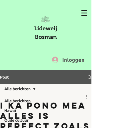
Lideweij
Bosman
Inloggen
Post
Alle berichten
Alle berichten
I KA PONO MEA
Hawaï
Alles is
Oude cultuur
perfect zoals