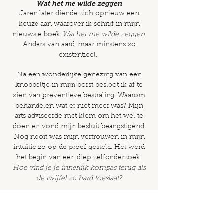
Wat het me wilde zeggen
Jaren later diende zich opnieuw een
keuze aan waarover ik schrijf in mijn
nieuwste boek
Wat het me wilde zeggen.
Anders van aard, maar minstens zo
existentieel.
Na een wonderlijke genezing van een
knobbeltje in mijn borst besloot ik af te
zien van preventieve bestraling.
Waarom
behandelen wat er niet meer was?
Mijn
arts adviseerde met klem om het wel te
doen en vond mijn besluit beangstigend.
Nog nooit was mijn vertrouwen in mijn
intuïtie zo op de proef gesteld.
Het werd
het begin van een diep zelfonderzoek:
Hoe vind je je innerlijk kompas terug als
de twijfel zo hard toeslaat?
Ik spreek er met artsen, sjamanen,
traumatherapeuten en onderzoekers over.
En leg deze kennis naast mijn eigen