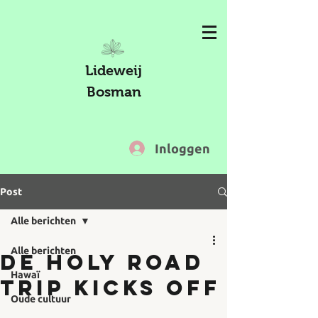
Lideweij
Bosman
Inloggen
Post
Alle berichten
Alle berichten
De Holy Road
Hawaï
Trip kicks off
Oude cultuur