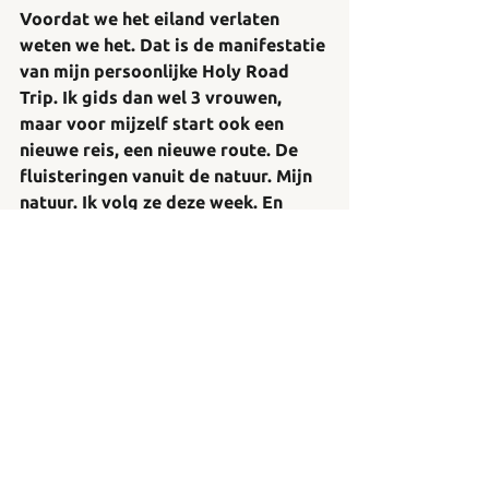
Voordat we het eiland verlaten 
weten we het. Dat is de manifestatie 
van mijn persoonlijke Holy Road 
Trip. Ik gids dan wel 3 vrouwen, 
maar voor mijzelf start ook een 
nieuwe reis, een nieuwe route. De 
fluisteringen vanuit de natuur. Mijn 
natuur. Ik volg ze deze week. En 
daarover zal ik hier alles vertellen.
(De foto's hierboven symboliseren 
de start van de reis. Een prachtige 
bloem die maar 1 keer bloeit. In de 
nacht! Ik mocht hem bestuiven met 
de eigenaar van de Banyan Retreat 
Centre in Kona waar 1 van de Holy 
Road Trippers overnacht. Een 
fantastische plek!)