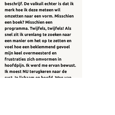
beschrijf. De valkuil echter is dat ik 
merk hoe ik deze meteen wil 
omzetten naar een vorm. Misschien 
een boek? Misschien een 
programma. Twijfels, twijfels! Als 
snel zit ik urenlang te zoeken naar 
een manier om het op te zetten en 
voel hoe een beklemmend gevoel 
mijn keel overmeesterd en 
frustraties zich omvormen in 
hoofdpijn. Ik werd me ervan bewust. 
Ik moest NU terugkeren naar de 
rust. In lichaam en hoofd. Weg van 
de vorm, terug naar de kern. 
Wat is het inzicht van 
les 3? De bewustwording 
van de geïntegreerde 