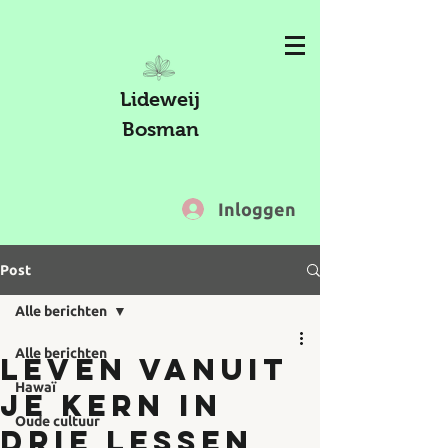
Lideweij
Bosman
Inloggen
Post
Alle berichten
Alle berichten
Leven vanuit
Hawaï
je kern in
Oude cultuur
drie lessen