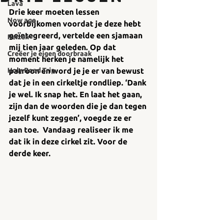
Lava
Drie keer moeten lessen 
Now age
voorbijkomen voordat je deze hebt 
geïntegreerd, vertelde een sjamaan 
Reizen
mij tien jaar geleden. Op dat 
Creëer je eigen doorbraak
moment herken je namelijk het 
Holy Road Trip
patroon en word je je er van bewust 
dat je in een cirkeltje rondliep. ‘Dank 
je wel. Ik snap het. En laat het gaan, 
zijn dan de woorden die je dan tegen 
jezelf kunt zeggen’, voegde ze er 
aan toe.  Vandaag realiseer ik me 
dat ik in deze cirkel zit. Voor de 
derde keer. 