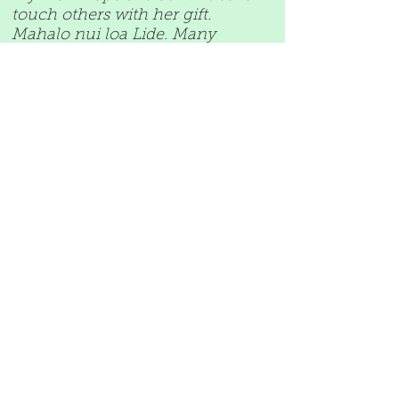
touch others with her gift.
Mahalo nui loa Lide. Many
blessings and aloha."
–Jade Allen
"In 2014, na een moeilijke
periode, kwam het boek
Naupaka op mijn pad. Ik was
meteen verkocht! En de timing
was perfect! Het was het laatste
duwtje in de rug om mijn
gevoel te volgen en naar