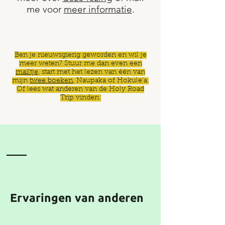
me voor
meer informatie
.
Ben je nieuwsgierig geworden en wil je
meer weten? Stuur me dan even een
mailtje,
start met het lezen van één van
mijn
twee boeken
, Naupaka of Hokule'a.
Of lees wat anderen van de Holy Road
Trip vinden:
Ervaringen van anderen