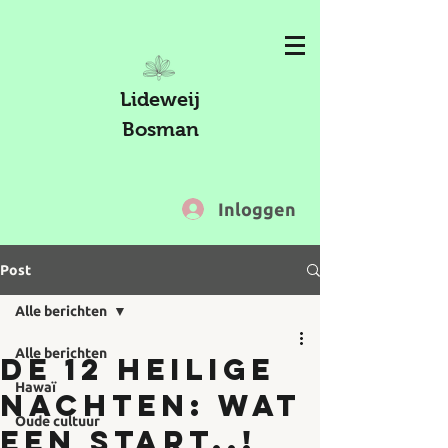
Lideweij
Bosman
Inloggen
Post
Alle berichten
Alle berichten
De 12 Heilige
Hawaï
Nachten: wat
Oude cultuur
een start..!