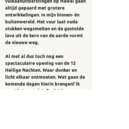
vulkaanuitbarstingen op Hawai gaan 
altijd gepaard met grotere 
ontwikkelingen. In mijn binnen- én 
buitenwereld. Het vuur laat oude 
stukken wegsmelten en de gestolde 
lava uit de kern van de aarde vormt 
de nieuwe weg. 
Al met al dus toch nog een 
spectaculaire opening van de 12 
Heilige Nachten. Waar donker en 
licht elkaar ontmoeten. Wat gaan de 
komende dagen hierin brengen? ik 
weet het nog niet. En dat is nou 
precies de bedoeling: loslaten en 
overgave aan het nieuwe. Het enige 
wat ik hoef te doen, is hiervoor 
open staan en te volgen wat er in me 
op komt. Met wandelingen in het 