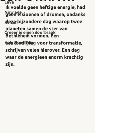
Lava
Ik voelde geen heftige energie, had 
Now age
geen visioenen of dromen, ondanks 
deze bijzondere dag waarop twee 
Reizen
planeten samen de ster van 
Creëer je eigen doorbraak
Bethlehem vormen. Een 
Holy Road Trip
aankondiging voor transformatie, 
schrijven velen hierover. Een dag 
waar de energieen enorm krachtig 
zijn.